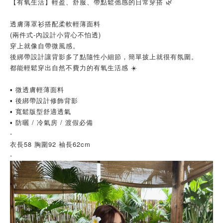
【有氧生活】輕盈、舒服、帶點鬆弛感的日常穿搭 🌿
透膚薄罩衫搭配柔軟輕薄面料
(兩件式-內設計小背心不怕透)
穿上就像自帶微風感。
後綁帶設計讓背影多了點隨性小細節，簡單披上就很有氛圍。
都能輕鬆穿出自然不費力的有氧生活感 ☀️
▪ 微透膚輕薄面料
▪ 後綁帶設計修飾背影
▪ 寬鬆版型舒適透氣
▪ 防曬 / 冷氣房 / 渡假必備
-
衣長58 胸圍92 袖長62cm
-