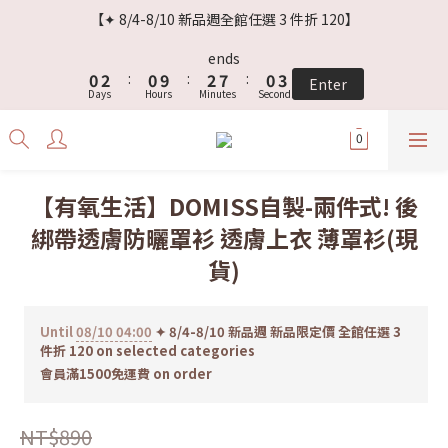
3
5
3
5
3
5
【✦ 8/4-8/10 新品週全館任選 3 件折 120】
2
4
2
4
9
2
4
1
3
1
3
8
1
3
ends
0
2
:
0
9
:
2
7
:
0
2
Enter
Days
Hours
Minutes
Seconds
1
8
1
6
1
0
7
0
5
0
6
4
5
3
4
2
【有氧生活】DOMISS自製-兩件式! 後
3
1
綁帶透膚防曬罩衫 透膚上衣 薄罩衫(現
2
0
1
貨)
0
Until
08/10 04:00
✦ 8/4-8/10 新品週 新品限定價 全館任選 3
件折 120 on selected categories
會員滿1500免運費 on order
NT$890