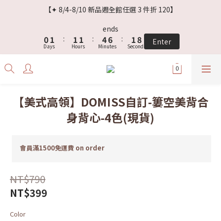
3
4
4
4
7
9
4
【✦ 8/4-8/10 新品週全館任選 3 件折 120】
2
3
3
3
6
8
3
9
1
2
2
2
5
7
2
8
ends
0
1
:
1
1
:
4
6
:
1
7
Enter
Days
Hours
Minutes
Seconds
0
0
0
3
5
0
6
2
4
5
1
3
4
0
2
3
1
2
【美式高領】DOMISS自訂-簍空美背合
0
1
身背心-4色(現貨)
0
會員滿1500免運費 on order
NT$790
NT$399
Color