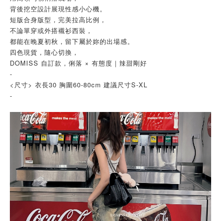
背後挖空設計展現性感小心機。
短版合身版型，完美拉高比例，
不論單穿或外搭襯衫西裝，
都能在晚夏初秋，留下屬於妳的出場感。
四色現貨，隨心切換，
DOMISS 自訂款，俐落 × 有態度｜辣甜剛好
-
<尺寸> 衣長30 胸圍60-80cm 建議尺寸S-XL
-