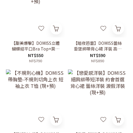
【甜美爆擊】DOMISS立體
【暗夜芭蕾】DOMISS蕾絲
蝴蝶結平口Bra Top+莫代
垂墜綁帶背心裙 洋裝 高級
爾防曬罩衫 約會穿搭 (現
感直接拉滿(現+預)
NT$550
NT$590
+預)
NT$790
NT$890