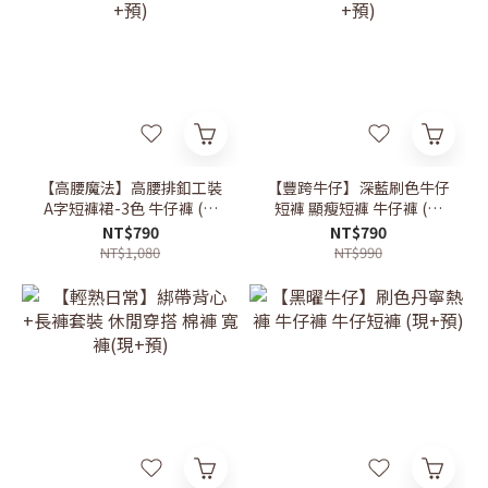
【高腰魔法】高腰排釦工裝
【豐跨牛仔】深藍刷色牛仔
A字短褲裙-3色 牛仔褲 (現
短褲 顯瘦短褲 牛仔褲 (現
+預)
+預)
NT$790
NT$790
NT$1,080
NT$990