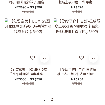
襯衫+設計感褲裙子 顯瘦套
扭結上衣-2色 一件穿出溫
裝 白襯衫 高級感穿搭 氣質
柔感 顯瘦露肩 約會穿搭(現
NT$590 ~ NT$790
NT$420
(現+預)
+預)
NT$1,080
NT$590
【氣質富美】DOMISS亞麻
【愛瘦了穿】自訂-扭結顯
垂墜領針織衫+A字褲裙 老
瘦上衣-3色 V領收腰 針織衫
錢風套裝 (現+預)
修身短袖上衣-3色(現+預)
NT$550 ~ NT$750
NT$450
NT$1,080
NT$690
1
2
»