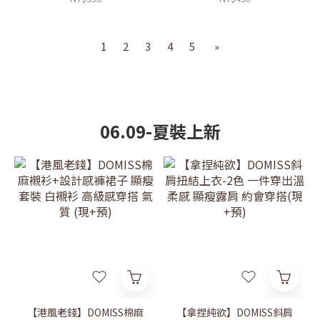
1
2
3
4
5
»
06.09-夏裝上新
【港風老錢】DOMISS棉麻
【拿捏純欲】DOMISS斜肩