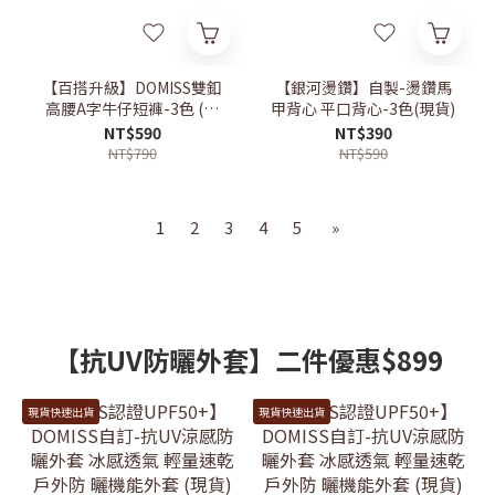
【百搭升級】DOMISS雙釦
【銀河燙鑽】自製-燙鑽馬
高腰A字牛仔短褲-3色 (現
甲背心 平口背心-3色(現貨)
貨）
NT$590
NT$390
NT$790
NT$590
1
2
3
4
5
»
【抗UV防曬外套】二件優惠$899
現貨快速出貨
現貨快速出貨