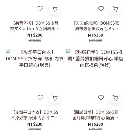
【美背內搭】DOMISS後背
【天天都想穿】DOMISS寬
交叉Bra Top-3色 細肩背心
肩帶方領螺紋背心 Bra
(現+預)
Top-3色 顯瘦 背心 百搭背
NT$290
NT$350
心(現貨)
NT$450
NT$590
【後釦平口內衣】DOMISS
【甜感日常】DOMISS推薦!
不掉好穿! 後釦內衣 平口背
蕾絲排扣細肩背心 顯瘦內
心(現貨)
搭-5色(現貨)
NT$230
NT$280
NT$390
NT$450