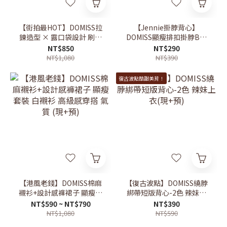
【街拍最HOT】DOMISS拉
【Jennie掛脖背心】
鍊造型 × 露口袋設計 刷破
DOMISS顯瘦排扣掛脖Bra
牛仔短褲 (現+預)
Top 小性感剛剛好 (現+預)
NT$850
NT$290
NT$1,080
NT$390
復古波點酷甜美背！
【港風老錢】DOMISS棉麻
【復古波點】DOMISS繞脖
襯衫+設計感褲裙子 顯瘦套
綁帶短版背心-2色 辣妹上
裝 白襯衫 高級感穿搭 氣質
衣(現+預)
NT$590 ~ NT$790
NT$390
(現+預)
NT$1,080
NT$590