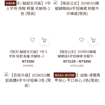
收單倒數
【我天! 腳感天花板】Y字人
【叛逆公主】DOMISS顯瘦
字拖 拖鞋 輕量 夾腳拖-2色
蝴蝶結A字短褲裙 粉藍牛仔
(現貨)
褲裙(現貨)
NT$590
NT$139 ~ NT$850
NT$890
NT$1,080
獨家設計-銀河燙鑽