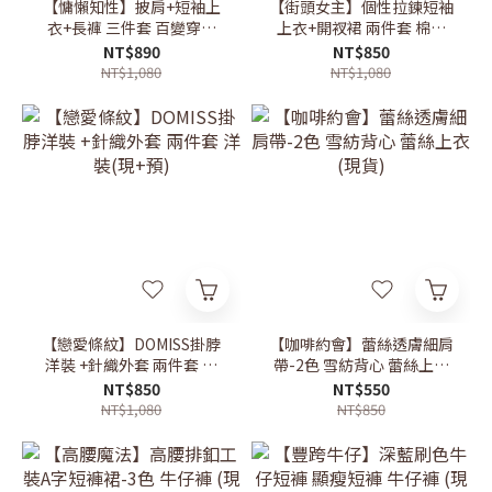
【慵懶知性】披肩+短袖上
【街頭女主】個性拉鍊短袖
衣+長褲 三件套 百變穿搭
上衣+開衩裙 兩件套 棉質
套裝(現+預)
洋裝 套裝 (現+預)
NT$890
NT$850
NT$1,080
NT$1,080
【戀愛條紋】DOMISS掛脖
【咖啡約會】蕾絲透膚細肩
洋裝 +針織外套 兩件套 洋
帶-2色 雪紡背心 蕾絲上衣
裝(現+預)
(現貨)
NT$850
NT$550
NT$1,080
NT$850