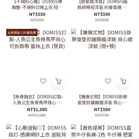
【不規則心機】DOMISS帶
【戀愛感洋裝】DOMISS細
胸墊-不規則切角上衣 短袖
肩綁帶短洋裝 約會首選 背
上衣 T恤 (現+預)
心裙 蕾絲洋裝 渡假洋裝 (現
NT$550
NT$590
+預)
NT$690
NT$890
社群限定-100會員價
【魚骨胸衣】DOMISS訂製-
【慵懶尤物】DOMISS掛脖
人魚公主魚骨馬甲背心 可
垂墜抓皺顯瘦洋裝 背心裙
拆肩帶 蕾絲上衣 (現貨)
洋裝 (現+預)
NT$1,080
NT$590
NT$1,580
NT$790