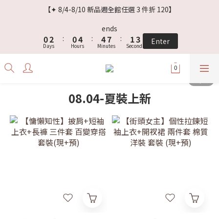
3
5
3
7
7
4
5
【✦ 8/4-8/10 新品週全館任選 3 件折 120】
2
4
2
6
6
9
3
4
1
3
1
5
5
8
2
3
ends
0
2
:
0
4
:
4
7
:
1
2
Enter
Days
Hours
Minutes
Seconds
1
3
3
6
0
1
0
2
2
5
0
1
1
4
0
0
3
2
08.04-夏裝上新
1
0