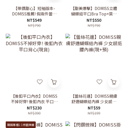
【帶鑽甜心】短袖版本-
【甜美爆擊】DOMISS立體
DOMISS推薦! 假兩件蕾絲
蝴蝶結平口Bra Top+莫代
拼接收腰-3色 (現貨)
爾防曬罩衫 約會穿搭 (現
NT$549
NT$550
+預)
NT$790
NT$790
【後釦平口內衣】DOMISS
【蕾絲花邊】DOMISS親膚
不掉好穿! 後釦內衣 平口背
舒適蝴蝶結內褲 少女感低
心(現貨)
腰內褲(現+預)
NT$230
NT$59
NT$390
NT$199
韓國專櫃1:1修圖神褲