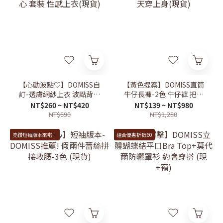
【心動波點♡】DOMISS自
【黃色提案】DOMISS直筒
訂-透膚網紗上衣 波點背心
牛仔長褲-2色 牛仔褲 把夏
套裝 性感上衣(現貨)
天穿上身(現貨)
NT$260 ~ NT$420
NT$139 ~ NT$980
NT$690
NT$1,280
亮鑽短袖版本來啦！
組合優惠折抵60