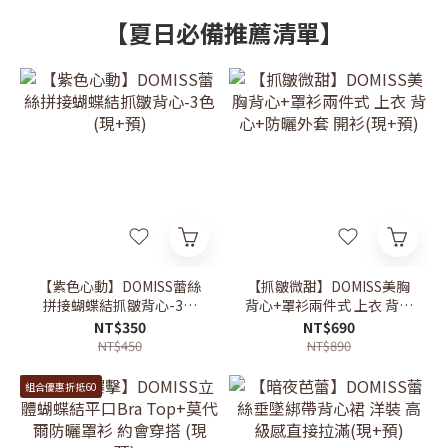
【夏日必備推薦清單】
【紫色心動】DOMISS蕾絲
【抓皺微甜】DOMISS美胸
拼接蝴蝶結抓皺背心-3色
背心+罩衫兩件式 上衣 背心
(現+預)
+防曬外套 開衫(現+預)
NT$350
NT$690
NT$450
NT$890
組合優惠折抵60