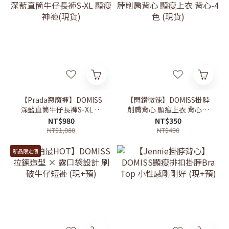
【Prada惡魔褲】DOMISS
【閃鑽微辣】DOMISS掛脖
深藍直筒牛仔長褲S-XL 顯
削肩背心 顯瘦上衣 背心-4
瘦神褲(現貨)
色 (現貨)
NT$980
NT$350
NT$1,080
NT$490
新品限定價