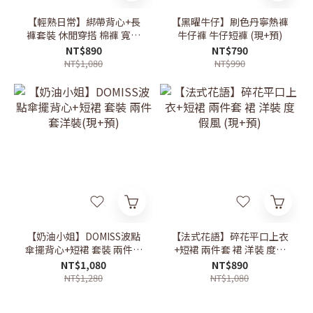
【輕熟日常】綁帶背心+長
【黑曜牛仔】刷色丹寧熱褲
褲套裝 休閒穿搭 棉褲 寬褲
牛仔褲 牛仔短褲 (現+預)
(現+預)
NT$890
NT$790
NT$1,080
NT$990
【奶油小姐】DOMISS波點
【法式花語】碎花平口上衣
傘擺背心+短裙 套裝 兩件套
+短裙 兩件套 裙 洋裝 度假
洋裝(現+預)
風 (現+預)
NT$1,080
NT$890
NT$1,280
NT$1,080