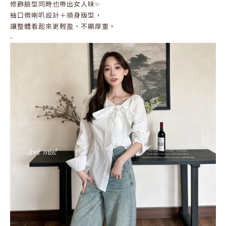
修飾臉型同時也帶出女人味✨
袖口微喇叭設計＋順身版型，
讓整體看起來更輕盈、不顯厚重。
-