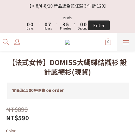
3
3
3
6
7
8
【✦ 8/4-8/10 新品週全館任選 3 件折 120】
2
2
2
9
5
6
7
1
1
1
8
4
5
6
ends
0
0
:
0
7
:
3
4
:
5
9
Enter
Days
Hours
Minutes
Seconds
6
2
3
4
8
5
1
2
3
7
4
0
1
2
6
3
0
1
5
2
0
4
【法式女伶】DOMISS大蝴蝶結襯衫 設
1
3
計感襯衫(現貨)
0
2
1
0
會員滿1500免運費 on order
NT$890
NT$590
Color