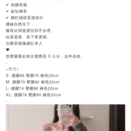
✔ 低腰剪裁
✔ 超短褲長
✔ 鉚釘細節直接加分
腰線自然往下，
腿長比例直接拉到不合理，
站著是辣、坐下來更狠。
怎麼穿都像網紅本人
🖤
想要腿看起來比實際長 5 公分，這件必收。
-
<尺寸>
S: 腰圍66 臀圍76 褲長22cm
M: 腰圍70 臀圍80 褲長22cm
L: 腰圍74 臀圍86 褲長23cm
XL: 腰圍78 臀圍90 褲長23cm
-