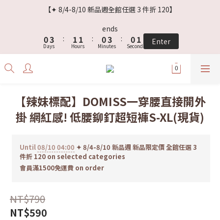
3
6
4
4
3
6
3
3
【✦ 8/4-8/10 新品週全館任選 3 件折 120】
2
5
3
3
2
5
2
2
1
4
2
2
1
4
1
1
ends
0
3
:
1
1
:
0
3
:
0
0
Enter
Days
Hours
Minutes
Seconds
2
0
0
2
1
1
0
0
【辣妹標配】DOMISS一穿腰直接開外
掛 網紅感! 低腰鉚釘超短褲S-XL(現貨)
Until
08/10 04:00
✦ 8/4-8/10 新品週 新品限定價 全館任選 3
件折 120 on selected categories
會員滿1500免運費 on order
NT$790
NT$590