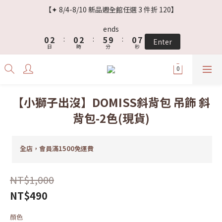
3
5
3
5
8
3
9
【✦ 8/4-8/10 新品週全館任選 3 件折 120】
2
4
2
4
7
2
8
1
3
1
3
6
1
7
ends
0
2
:
0
2
:
5
9
:
0
6
Enter
日
時
分
秒
1
1
4
8
5
0
0
3
7
4
2
6
3
1
5
2
0
4
1
【小獅子出沒】DOMISS斜背包 吊飾 斜
3
0
背包-2色(現貨)
2
1
0
全店，會員滿1500免運費
NT$1,000
NT$490
顏色