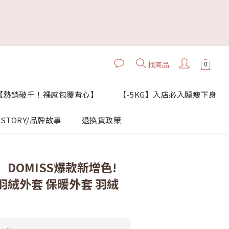
找商品
【熱銷破千！裸感包覆背心】
【-5KG】入店必入顯瘦下身
STORY/品牌故事
退換貨政策
立即購買
DOMISS爆款新增色!
羽絨外套 保暖外套 羽絨