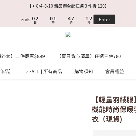
2
4
2
3
6
9
3
2
【✦ 8/4-8/10 新品週全館任選 3 件折 120】
1
3
1
2
5
8
2
1
0
2
:
0
1
:
4
7
:
1
0
ends
Enter
日
時
分
秒
1
0
3
6
0
0
2
5
1
4
0
3
2
外套】二件優惠$899
【夏日背心清單】任選三件780
1
0
標商品】
>>ALL | 所有商品
購物須知
會員權益
【輕量羽絨服】
機能時尚保暖
衣（現貨)