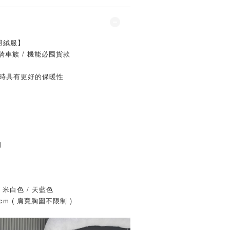
羽絨服】
 騎車族 / 機能必囤貨款
濕時具有更好的保暖性
釦
/ 米白色 / 天藍色
cm ( 肩寬胸圍不限制 )