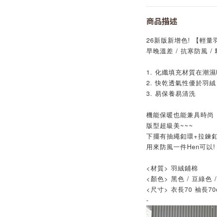
商品描述
26新版新增色! 【輕量
早晚溫差 / 抗寒防風 /
1. 化纖填充材質在潮
2. 快乾透氣性優於羽絨
3. 易保養易清洗
機能保暖也能兼具時尚
版型超級美~~~
下擺有抽繩釦環+拉鍊
用來防風一件Hen可以!
<材質> 羽絨鋪棉
<顏色> 黑色 / 豆綠色 
<尺寸> 衣長70 袖長70
-