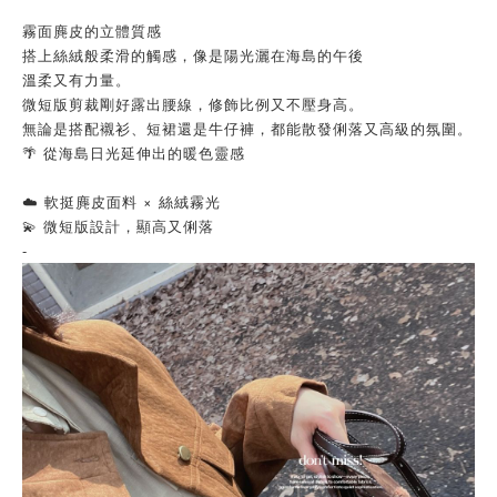
霧面麂皮的立體質感
搭上絲絨般柔滑的觸感，像是陽光灑在海島的午後
溫柔又有力量。
微短版剪裁剛好露出腰線，修飾比例又不壓身高。
無論是搭配襯衫、短裙還是牛仔褲，都能散發俐落又高級的氛圍。
🌴 從海島日光延伸出的暖色靈感
☁️ 軟挺麂皮面料 × 絲絨霧光
💫 微短版設計，顯高又俐落
-