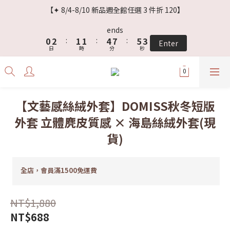
3
5
4
4
7
8
5
【✦ 8/4-8/10 新品週全館任選 3 件折 120】
2
4
3
3
6
9
7
4
1
3
2
2
5
8
6
3
ends
0
2
:
1
1
:
4
7
:
5
2
Enter
日
時
分
秒
1
0
0
3
6
4
1
0
2
5
3
0
1
4
2
0
3
1
2
0
【文藝感絲絨外套】DOMISS秋冬短版
1
外套 立體麂皮質感 × 海島絲絨外套(現
0
貨)
全店，會員滿1500免運費
NT$1,880
NT$688