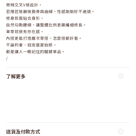
微辣交叉V領設計，
若隱若現展現鎖骨與曲線，性感剛剛好不過頭。
修身剪裁貼合身形，
自然勾勒腰線，讓整體比例更顯纖細修長。
單穿就很有存在感，
內搭更能打造層次穿搭，怎麼搭都好看。
不論約會、逛街還是拍照，
都是讓人一眼記住的關鍵單品。
/
了解更多
送貨及付款方式