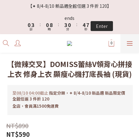
3
6
3
6
3
7
【✦ 8/4-8/10 新品週全館任選 3 件折 120】
2
5
2
5
2
6
9
1
4
1
9
4
1
5
8
ends
0
3
:
0
8
:
3
0
:
4
7
Enter
日
時
分
秒
2
7
2
3
6
1
6
1
2
5
0
5
0
1
4
4
0
3
3
2
【微辣交叉】DOMISS蕾絲V領背心拼接
2
1
上衣 修身上衣 顯瘦心機打底長袖 (現貨)
1
0
0
至
08/10 04:00
截止
指定分類，✦ 8/4-8/10 新品週 新品限定價
全館任選 3 件折 120
全店，會員滿1500免運費
NT$890
NT$590