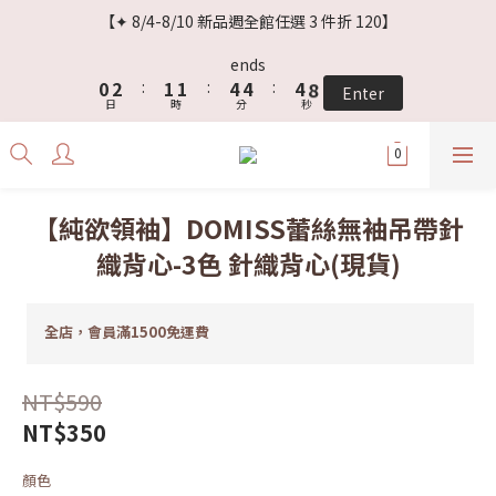
3
5
4
4
7
7
7
【✦ 8/4-8/10 新品週全館任選 3 件折 120】
2
4
3
3
6
6
6
1
3
2
2
5
5
5
9
ends
0
2
:
1
1
:
4
4
:
4
8
Enter
日
時
分
秒
1
0
0
3
3
3
7
0
2
2
2
6
1
1
1
5
0
0
0
4
3
【純欲領袖】DOMISS蕾絲無袖吊帶針
2
織背心-3色 針織背心(現貨)
1
0
全店，會員滿1500免運費
NT$590
NT$350
顏色