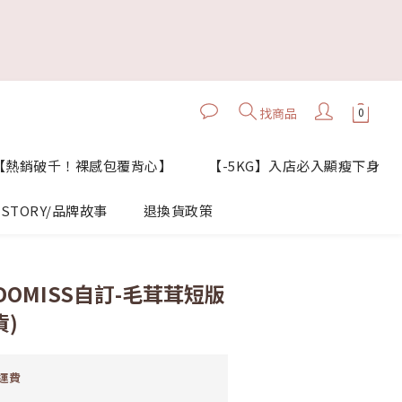
找商品
【熱銷破千！裸感包覆背心】
【-5KG】入店必入顯瘦下身
STORY/品牌故事
退換貨政策
立即購買
OMISS自訂-毛茸茸短版
貨)
運費