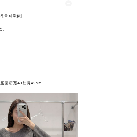
跑量回饋價]
款。
。
。
6腰圍肩寬40袖長42cm