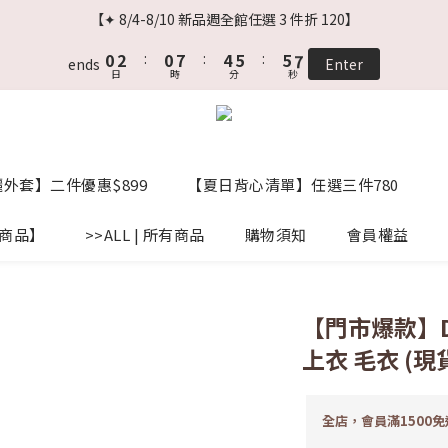
2
4
2
9
6
7
7
9
【✦ 8/4-8/10 新品週全館任選 3 件折 120】
1
3
1
8
5
6
6
8
0
2
:
0
7
:
4
5
:
5
7
ends
Enter
日
時
分
秒
1
6
3
4
4
6
0
5
2
3
3
5
4
1
2
2
4
3
0
1
1
3
2
0
0
2
外套】二件優惠$899
【夏日背心清單】任選三件780
1
1
0
0
標商品】
>>ALL | 所有商品
購物須知
會員權益
【門市爆款】D
上衣 毛衣 (現
全店，會員滿1500免