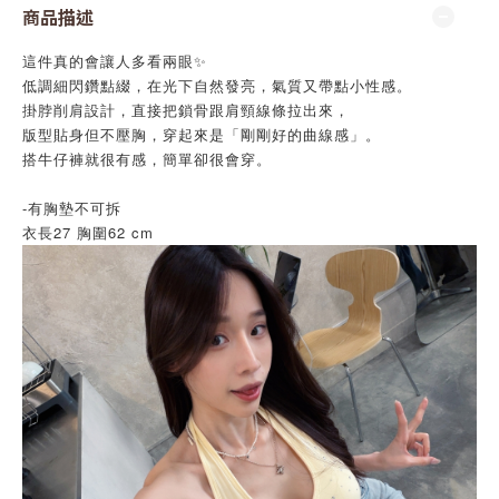
商品描述
這件真的會讓人多看兩眼✨
低調細閃鑽點綴，在光下自然發亮，氣質又帶點小性感。
掛脖削肩設計，直接把鎖骨跟肩頸線條拉出來，
版型貼身但不壓胸，穿起來是「剛剛好的曲線感」。
搭牛仔褲就很有感，簡單卻很會穿。
-
有胸墊不可拆
衣長27 胸圍62 cm