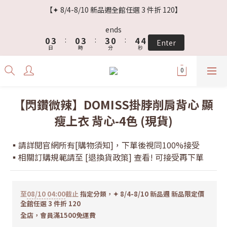
3
6
3
6
6
3
7
6
【✦ 8/4-8/10 新品週全館任選 3 件折 120】
2
5
2
5
5
2
6
5
1
4
1
4
4
1
5
4
ends
0
3
:
0
3
:
3
0
:
4
3
Enter
日
時
分
秒
2
2
2
3
2
1
1
1
2
1
0
0
0
1
0
0
【閃鑽微辣】DOMISS掛脖削肩背心 顯
瘦上衣 背心-4色 (現貨)
▪️請詳閱官網所有[購物須知]，下單後視同100%接受
▪️相關訂購規範請至 [退換貨政策] 查看! 可接受再下單
至
08/10 04:00
截止
指定分類，✦ 8/4-8/10 新品週 新品限定價
全館任選 3 件折 120
全店，會員滿1500免運費