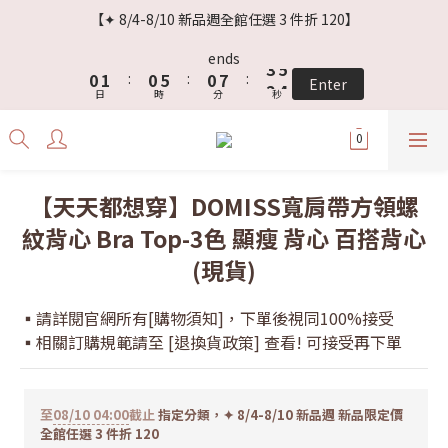
3
4
3
8
3
5
【✦ 8/4-8/10 新品週全館任選 3 件折 120】
2
3
2
7
2
9
4
1
2
1
6
1
8
3
9
ends
0
1
:
0
5
:
0
7
:
2
8
Enter
日
時
分
秒
0
4
6
1
7
3
5
0
6
2
4
5
1
3
4
0
2
3
【天天都想穿】DOMISS寬肩帶方領螺
1
2
紋背心 Bra Top-3色 顯瘦 背心 百搭背心
0
1
0
(現貨)
▪️請詳閱官網所有[購物須知]，下單後視同100%接受
▪️相關訂購規範請至 [退換貨政策] 查看! 可接受再下單
至
08/10 04:00
截止
指定分類，✦ 8/4-8/10 新品週 新品限定價
全館任選 3 件折 120