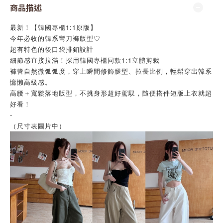
商品描述
最新！【韓國專櫃1:1原版】
今年必收的韓系彎刀褲版型♡
超有特色的後口袋排釦設計
細節感直接拉滿！採用韓國專櫃同款1:1立體剪裁
褲管自然微弧弧度，穿上瞬間修飾腿型、拉長比例，輕鬆穿出韓系
慵懶高級感。
高腰＋寬鬆落地版型，不挑身形超好駕馭，隨便搭件短版上衣就超
好看！
-
（尺寸表圖片中）