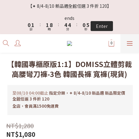
3
4
4
7
7
3
8
【✦ 8/4-8/10 新品週全館任選 3 件折 120】
2
3
3
6
6
2
7
1
2
2
9
5
5
1
6
ends
0
1
:
1
8
:
4
4
:
0
5
Enter
日
時
分
秒
0
0
7
3
3
4
6
2
2
3
5
1
1
2
4
0
0
1
3
0
【韓國專櫃原版1:1】DOMISS立體剪裁
2
高腰彎刀褲-3色 韓國長褲 寬褲(現貨)
1
0
至
08/10 04:00
截止
指定分類，✦ 8/4-8/10 新品週 新品限定價
全館任選 3 件折 120
全店，會員滿1500免運費
NT$1,280
NT$1,080