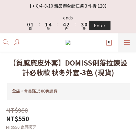
4
6
3
4
4
7
7
5
【✦ 8/4-8/10 新品週全館任選 3 件折 120】
3
5
2
3
3
6
6
4
2
4
1
2
2
5
5
3
ends
1
3
0
1
:
1
4
:
4
2
:
Enter
0
日
時
分
秒
2
0
0
3
3
1
1
2
2
0
0
1
1
0
0
【質感麂皮外套】DOMISS俐落拉鍊設
計必收款 秋冬外套-3色 (現貨)
全店，會員滿1500免運費
NT$980
NT$550
會員獨享
NT$550