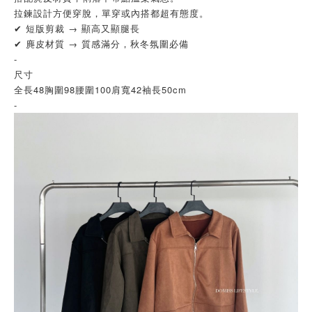
拉鍊設計方便穿脫，單穿或內搭都超有態度。
✔ 短版剪裁 → 顯高又顯腿長
✔ 麂皮材質 → 質感滿分，秋冬氛圍必備
-
尺寸
全長48胸圍98腰圍100肩寬42袖長50cm
-