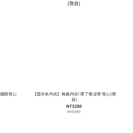
扣細肩背心
【雲朵系內衣】無痕內衣! 穿了像沒穿 背心(現
貨)
NT$280
NT$350