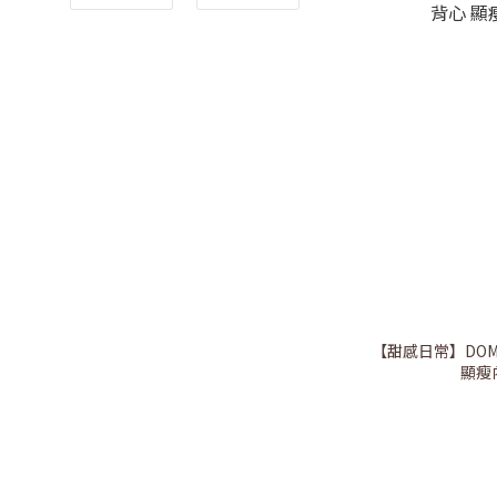
【甜感日常】DOM
顯瘦內