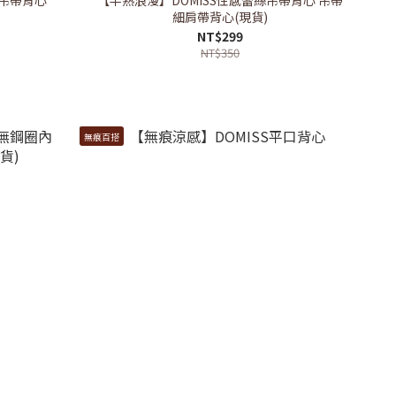
細肩帶背心(現貨)
NT$299
NT$350
無痕百搭