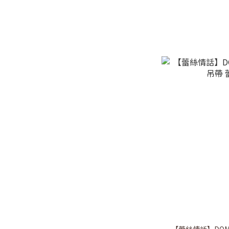
【蕾絲情話】DOM