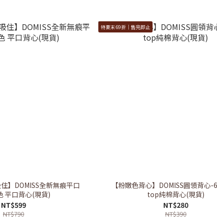
特夏末69折｜售完即止
住】DOMISS全新無痕平口
【粉嫩色背心】DOMISS圓領背心-6色
色 平口背心(現貨)
top純棉背心(現貨)
NT$599
NT$280
NT$790
NT$390