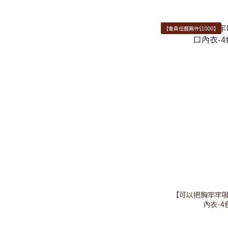
【會員任選兩件$1000】
【可以把胸牢牢吸
內衣-4