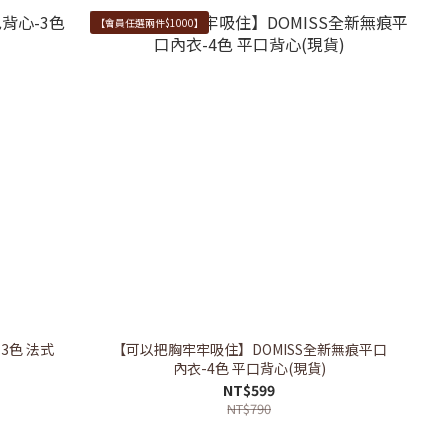
【會員任選兩件$1000】
3色 法式
【可以把胸牢牢吸住】DOMISS全新無痕平口
內衣-4色 平口背心(現貨)
NT$599
NT$790