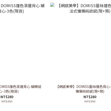
MISS撞色滾邊背心 蝴蝶結
【網感美學】DOMISS蕾絲撞色背心-
心-3色(現貨)
慵懶純欲感(現+預)
NT$280
NT$280
NT$350
NT$350