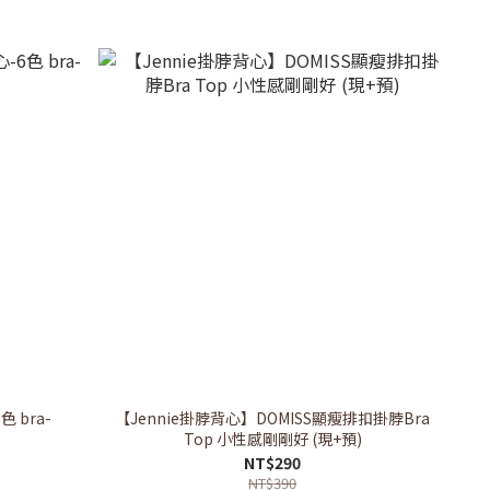
 bra-
【Jennie掛脖背心】DOMISS顯瘦排扣掛脖Bra
Top 小性感剛剛好 (現+預)
NT$290
NT$390