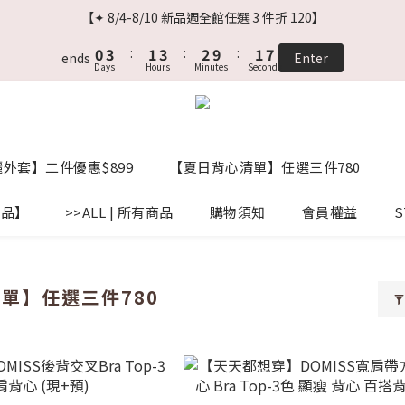
2
5
3
5
4
3
8
【✦ 8/4-8/10 新品週全館任選 3 件折 120】
1
4
2
4
3
2
7
0
3
:
1
3
:
2
9
:
1
6
ends
Enter
Days
Hours
Minutes
Seconds
2
0
2
1
8
0
5
1
1
0
7
4
0
0
6
3
5
2
4
1
外套】二件優惠$899
【夏日背心清單】任選三件780
3
0
2
商品】
>>ALL | 所有商品
購物須知
1
會員權益
S
0
單】任選三件780