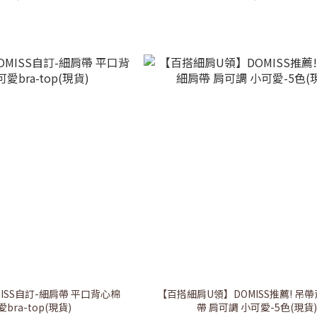
ISS自訂-細肩帶 平口背心棉
【百搭細肩U領】DOMISS推薦! 吊帶
bra-top(現貨)
帶 肩可調 小可愛-5色(現貨)