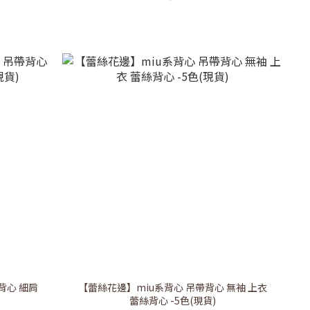
背心 細肩
【蕾絲花邊】miu系背心 吊帶背心 無袖 上衣
蕾絲背心 -5色(現貨)