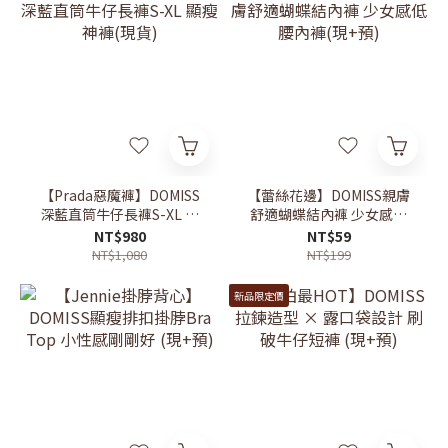
【Prada惡魔褲】DOMISS
【蕾絲花邊】DOMISS親膚
深藍直筒牛仔長褲S-XL 顯
舒適蝴蝶結內褲 少女感低
瘦神褲(現貨)
腰內褲(現+預)
NT$980
NT$59
NT$1,080
NT$199
新品限定價