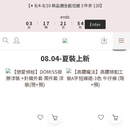
3
6
4
5
4
8
7
【✦ 8/4-8/10 新品週全館任選 3 件折 120】
2
5
3
9
4
3
7
6
1
4
2
8
3
2
6
5
ends
0
3
:
1
7
:
2
1
:
5
4
Enter
日
時
分
秒
2
0
6
1
0
4
3
1
5
0
3
2
0
4
2
1
3
1
0
2
0
08.04-夏裝上新
1
0