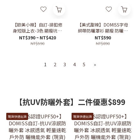
【歐美小辣】自訂-排釦修
【美式甜辣】DOMISS字母
身短版上衣-3色 顯瘦坑條
綁帶防曬罩衫 顯瘦 防曬一
短袖T恤 長袖上衣(現貨)
次搞定(現貨)
NT$390 ~ NT$420
NT$590
NT$590
NT$890
1
2
3
4
5
»
【抗UV防曬外套】二件優惠$899
現貨快速出貨
現貨快速出貨