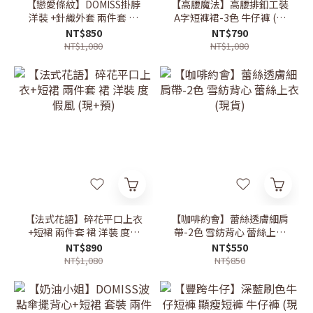
【戀愛條紋】DOMISS掛脖
【高腰魔法】高腰排釦工裝
洋裝 +針織外套 兩件套 洋
A字短褲裙-3色 牛仔褲 (現
裝(現+預)
+預)
NT$850
NT$790
NT$1,080
NT$1,080
【法式花語】碎花平口上衣
【咖啡約會】蕾絲透膚細肩
+短裙 兩件套 裙 洋裝 度假
帶-2色 雪紡背心 蕾絲上衣
風 (現+預)
(現貨)
NT$890
NT$550
NT$1,080
NT$850