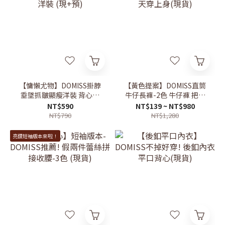
【慵懶尤物】DOMISS掛脖
【黃色提案】DOMISS直筒
垂墜抓皺顯瘦洋裝 背心裙
牛仔長褲-2色 牛仔褲 把夏
洋裝 (現+預)
天穿上身(現貨)
NT$590
NT$139 ~ NT$980
NT$790
NT$1,280
亮鑽短袖版本來啦！