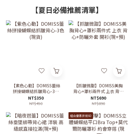
【夏日必備推薦清單】
【紫色心動】DOMISS蕾絲
【抓皺微甜】DOMISS美胸
拼接蝴蝶結抓皺背心-3色
背心+罩衫兩件式 上衣 背心
(現貨)
+防曬外套 開衫(現+預)
NT$350
NT$690
NT$450
NT$890
組合優惠折抵60