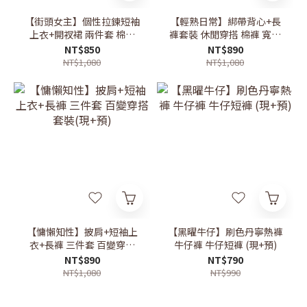
【街頭女主】個性拉鍊短袖
【輕熟日常】綁帶背心+長
上衣+開衩裙 兩件套 棉質
褲套裝 休閒穿搭 棉褲 寬褲
洋裝 套裝 (現+預)
(現+預)
NT$850
NT$890
NT$1,080
NT$1,080
【慵懶知性】披肩+短袖上
【黑曜牛仔】刷色丹寧熱褲
衣+長褲 三件套 百變穿搭
牛仔褲 牛仔短褲 (現+預)
套裝(現+預)
NT$890
NT$790
NT$1,080
NT$990