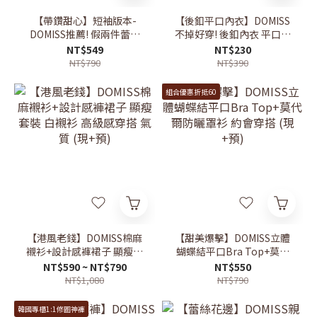
【帶鑽甜心】短袖版本-
【後釦平口內衣】DOMISS
DOMISS推薦! 假兩件蕾絲
不掉好穿! 後釦內衣 平口背
拼接收腰-3色 (現貨)
心(現貨)
NT$549
NT$230
NT$790
NT$390
組合優惠折抵60
【港風老錢】DOMISS棉麻
【甜美爆擊】DOMISS立體
襯衫+設計感褲裙子 顯瘦套
蝴蝶結平口Bra Top+莫代
裝 白襯衫 高級感穿搭 氣質
爾防曬罩衫 約會穿搭 (現
NT$590 ~ NT$790
NT$550
(現+預)
+預)
NT$1,080
NT$790
韓國專櫃1:1修圖神褲