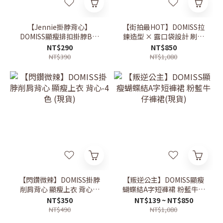
【Jennie掛脖背心】
【街拍最HOT】DOMISS拉
DOMISS顯瘦排扣掛脖Bra
鍊造型 × 露口袋設計 刷破
Top 小性感剛剛好 (現+預)
牛仔短褲 (現+預)
NT$290
NT$850
NT$390
NT$1,080
【閃鑽微辣】DOMISS掛脖
【叛逆公主】DOMISS顯瘦
削肩背心 顯瘦上衣 背心-4
蝴蝶結A字短褲裙 粉藍牛仔
色 (現貨)
褲裙(現貨)
NT$350
NT$139 ~ NT$850
NT$490
NT$1,080