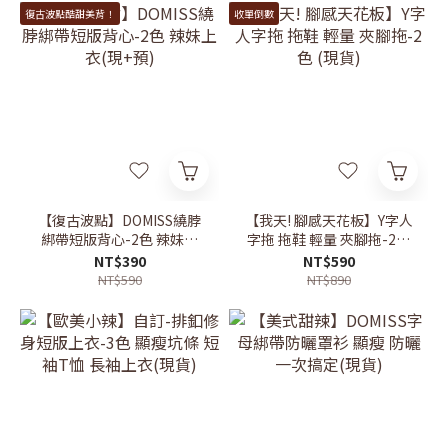
復古波點酷甜美背！
收單倒數
【復古波點】DOMISS繞脖
【我天! 腳感天花板】Y字人
綁帶短版背心-2色 辣妹上
字拖 拖鞋 輕量 夾腳拖-2色
衣(現+預)
(現貨)
NT$390
NT$590
NT$590
NT$890