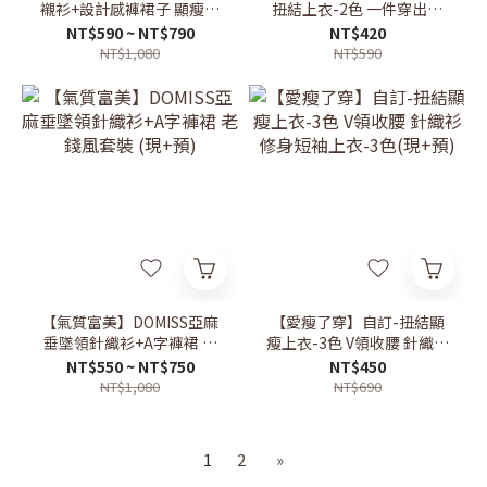
襯衫+設計感褲裙子 顯瘦套
扭結上衣-2色 一件穿出溫
裝 白襯衫 高級感穿搭 氣質
柔感 顯瘦露肩 約會穿搭(現
NT$590 ~ NT$790
NT$420
(現+預)
+預)
NT$1,080
NT$590
【氣質富美】DOMISS亞麻
【愛瘦了穿】自訂-扭結顯
垂墜領針織衫+A字褲裙 老
瘦上衣-3色 V領收腰 針織衫
錢風套裝 (現+預)
修身短袖上衣-3色(現+預)
NT$550 ~ NT$750
NT$450
NT$1,080
NT$690
1
2
»