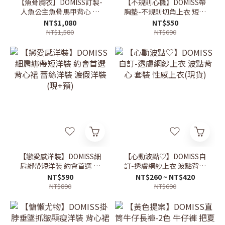
【魚骨胸衣】DOMISS訂製-
【不規則心機】DOMISS帶
人魚公主魚骨馬甲背心 可
胸墊-不規則切角上衣 短袖
拆肩帶 蕾絲上衣 (現貨)
上衣 T恤 (現+預)
NT$1,080
NT$550
NT$1,580
NT$690
【戀愛感洋裝】DOMISS細
【心動波點♡】DOMISS自
肩綁帶短洋裝 約會首選 背
訂-透膚網紗上衣 波點背心
心裙 蕾絲洋裝 渡假洋裝 (現
套裝 性感上衣(現貨)
NT$590
NT$260 ~ NT$420
+預)
NT$890
NT$690