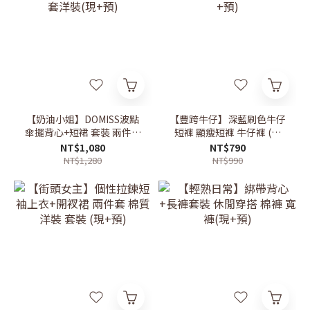
【奶油小姐】DOMISS波點
【豐跨牛仔】深藍刷色牛仔
傘擺背心+短裙 套裝 兩件套
短褲 顯瘦短褲 牛仔褲 (現
洋裝(現+預)
+預)
NT$1,080
NT$790
NT$1,280
NT$990