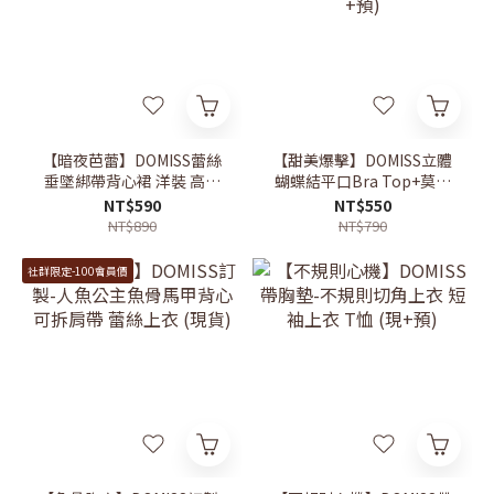
【暗夜芭蕾】DOMISS蕾絲
【甜美爆擊】DOMISS立體
垂墜綁帶背心裙 洋裝 高級
蝴蝶結平口Bra Top+莫代
感直接拉滿(現+預)
爾防曬罩衫 約會穿搭 (現
NT$590
NT$550
+預)
NT$890
NT$790
社群限定-100會員價