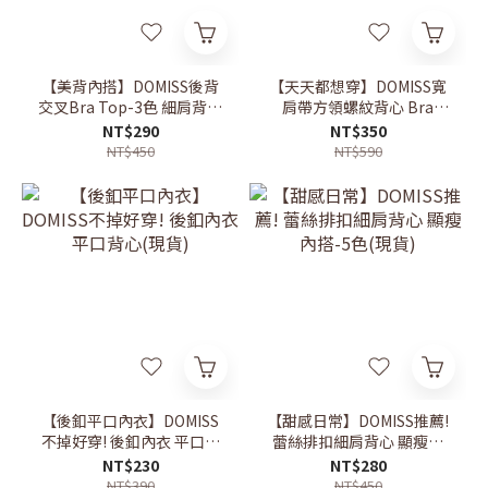
【美背內搭】DOMISS後背
【天天都想穿】DOMISS寬
交叉Bra Top-3色 細肩背心
肩帶方領螺紋背心 Bra
(現+預)
Top-3色 顯瘦 背心 百搭背
NT$290
NT$350
心(現貨)
NT$450
NT$590
【後釦平口內衣】DOMISS
【甜感日常】DOMISS推薦!
不掉好穿! 後釦內衣 平口背
蕾絲排扣細肩背心 顯瘦內
心(現貨)
搭-5色(現貨)
NT$230
NT$280
NT$390
NT$450