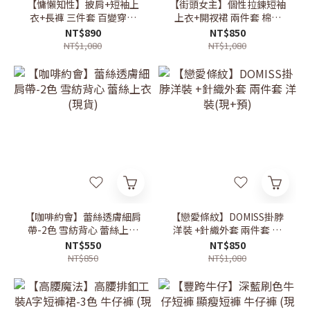
【慵懶知性】披肩+短袖上
【街頭女主】個性拉鍊短袖
衣+長褲 三件套 百變穿搭
上衣+開衩裙 兩件套 棉質
套裝(現+預)
洋裝 套裝 (現+預)
NT$890
NT$850
NT$1,080
NT$1,080
【咖啡約會】蕾絲透膚細肩
【戀愛條紋】DOMISS掛脖
帶-2色 雪紡背心 蕾絲上衣
洋裝 +針織外套 兩件套 洋
(現貨)
裝(現+預)
NT$550
NT$850
NT$850
NT$1,080