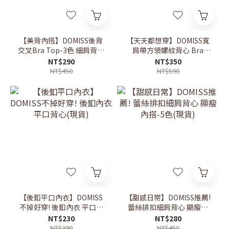
【美背內搭】DOMISS後背
【天天都想穿】DOMISS寬
交叉Bra Top-3色 細肩背心
肩帶方領螺紋背心 Bra
(現+預)
Top-3色 顯瘦 背心 百搭背
NT$290
NT$350
心(現貨)
NT$450
NT$590
【後釦平口內衣】DOMISS
【甜感日常】DOMISS推薦!
不掉好穿! 後釦內衣 平口背
蕾絲排扣細肩背心 顯瘦內
心(現貨)
搭-5色(現貨)
NT$230
NT$280
NT$390
NT$450