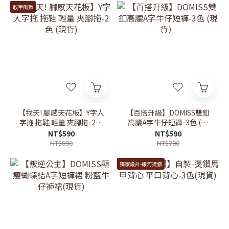
收單倒數
【我天! 腳感天花板】Y字人
【百搭升級】DOMISS雙釦
字拖 拖鞋 輕量 夾腳拖-2色
高腰A字牛仔短褲-3色 (現
(現貨)
貨）
NT$590
NT$590
NT$890
NT$790
獨家設計-銀河燙鑽