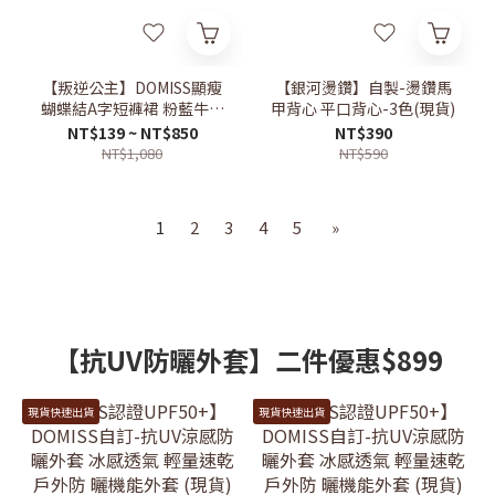
【叛逆公主】DOMISS顯瘦
【銀河燙鑽】自製-燙鑽馬
蝴蝶結A字短褲裙 粉藍牛仔
甲背心 平口背心-3色(現貨)
褲裙(現貨)
NT$139 ~ NT$850
NT$390
NT$1,080
NT$590
1
2
3
4
5
»
【抗UV防曬外套】二件優惠$899
現貨快速出貨
現貨快速出貨