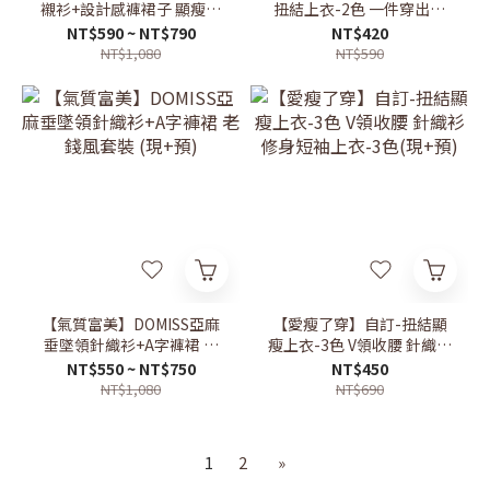
襯衫+設計感褲裙子 顯瘦套
扭結上衣-2色 一件穿出溫
裝 白襯衫 高級感穿搭 氣質
柔感 顯瘦露肩 約會穿搭(現
NT$590 ~ NT$790
NT$420
(現+預)
+預)
NT$1,080
NT$590
【氣質富美】DOMISS亞麻
【愛瘦了穿】自訂-扭結顯
垂墜領針織衫+A字褲裙 老
瘦上衣-3色 V領收腰 針織衫
錢風套裝 (現+預)
修身短袖上衣-3色(現+預)
NT$550 ~ NT$750
NT$450
NT$1,080
NT$690
1
2
»