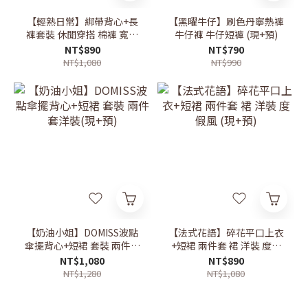
【輕熟日常】綁帶背心+長
【黑曜牛仔】刷色丹寧熱褲
褲套裝 休閒穿搭 棉褲 寬褲
牛仔褲 牛仔短褲 (現+預)
(現+預)
NT$890
NT$790
NT$1,080
NT$990
【奶油小姐】DOMISS波點
【法式花語】碎花平口上衣
傘擺背心+短裙 套裝 兩件套
+短裙 兩件套 裙 洋裝 度假
洋裝(現+預)
風 (現+預)
NT$1,080
NT$890
NT$1,280
NT$1,080