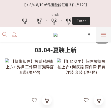
3
4
3
3
5
3
8
【✦ 8/4-8/10 新品週全館任選 3 件折 120】
2
3
2
9
2
4
2
7
1
2
1
8
1
3
1
6
ends
0
1
:
0
7
:
0
2
:
0
5
Enter
日
時
分
秒
0
6
1
4
5
0
3
4
2
3
1
2
0
08.04-夏裝上新
1
0