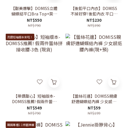
【甜美爆擊】DOMISS立體
【後釦平口內衣】DOMISS
蝴蝶結平口Bra Top+莫代
不掉好穿! 後釦內衣 平口背
爾防曬罩衫 約會穿搭 (現
心(現貨)
NT$550
NT$230
+預)
NT$790
NT$390
亮鑽短袖版本來啦！
【帶鑽甜心】短袖版本-
【蕾絲花邊】DOMISS親膚
DOMISS推薦! 假兩件蕾絲
舒適蝴蝶結內褲 少女感低
拼接收腰-3色 (現貨)
腰內褲(現+預)
NT$549
NT$59
NT$790
NT$199
韓國專櫃1:1修圖神褲