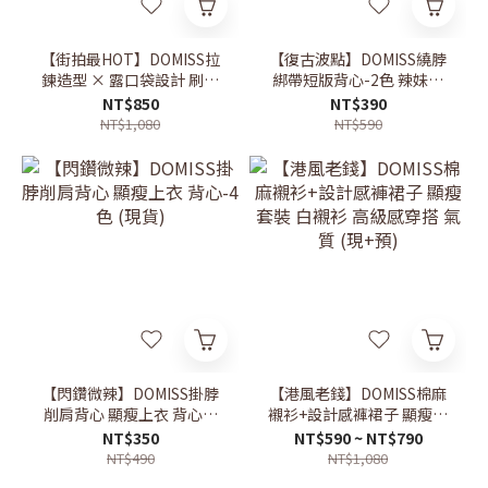
【街拍最HOT】DOMISS拉
【復古波點】DOMISS繞脖
鍊造型 × 露口袋設計 刷破
綁帶短版背心-2色 辣妹上
牛仔短褲 (現+預)
衣(現+預)
NT$850
NT$390
NT$1,080
NT$590
【閃鑽微辣】DOMISS掛脖
【港風老錢】DOMISS棉麻
削肩背心 顯瘦上衣 背心-4
襯衫+設計感褲裙子 顯瘦套
色 (現貨)
裝 白襯衫 高級感穿搭 氣質
NT$350
NT$590 ~ NT$790
(現+預)
NT$490
NT$1,080