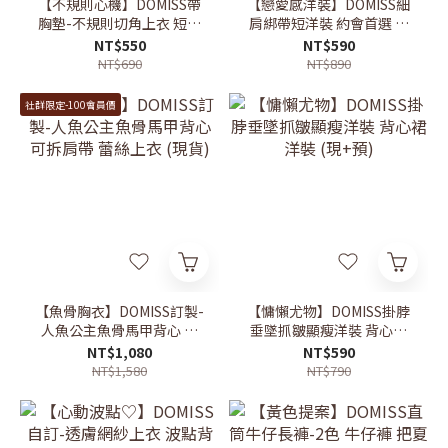
【不規則心機】DOMISS帶
【戀愛感洋裝】DOMISS細
胸墊-不規則切角上衣 短袖
肩綁帶短洋裝 約會首選 背
上衣 T恤 (現+預)
心裙 蕾絲洋裝 渡假洋裝 (現
NT$550
NT$590
+預)
NT$690
NT$890
社群限定-100會員價
【魚骨胸衣】DOMISS訂製-
【慵懶尤物】DOMISS掛脖
人魚公主魚骨馬甲背心 可
垂墜抓皺顯瘦洋裝 背心裙
拆肩帶 蕾絲上衣 (現貨)
洋裝 (現+預)
NT$1,080
NT$590
NT$1,580
NT$790