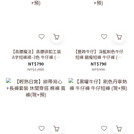
【高腰魔法】高腰排釦工裝
【豐跨牛仔】深藍刷色牛仔
A字短褲裙-3色 牛仔褲 (現
短褲 顯瘦短褲 牛仔褲 (現
+預)
+預)
NT$790
NT$790
NT$1,080
NT$990