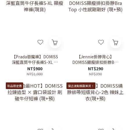
【Prada惡魔褲】DOMISS
【Jennie掛脖背心】
深藍直筒牛仔長褲S-XL 顯
DOMISS顯瘦排扣掛脖Bra
瘦神褲(現貨)
Top 小性感剛剛好 (現+預)
NT$980
NT$290
NT$1,080
NT$390
新品限定價
復古波點酷甜美背！