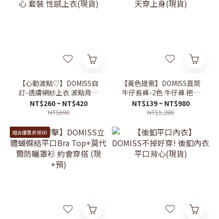
【心動波點♡】DOMISS自
【黃色提案】DOMISS直筒
訂-透膚網紗上衣 波點背心
牛仔長褲-2色 牛仔褲 把夏
套裝 性感上衣(現貨)
天穿上身(現貨)
NT$260 ~ NT$420
NT$139 ~ NT$980
NT$690
NT$1,280
組合優惠折抵60