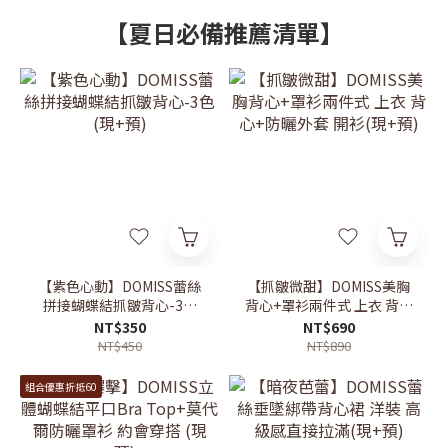
【夏日必備推薦清單】
【紫色心動】DOMISS蕾絲
【抓皺微甜】DOMISS美胸
拼接蝴蝶結抓皺背心-3色
背心+罩衫兩件式 上衣 背心
(現+預)
+防曬外套 開衫(現+預)
NT$350
NT$690
NT$450
NT$890
組合優惠折抵60