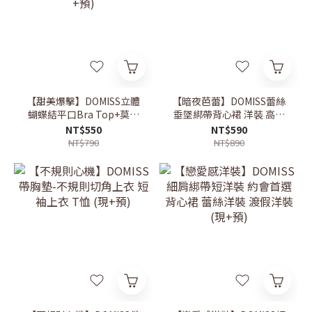
【甜美爆擊】DOMISS立體
【暗夜芭蕾】DOMISS蕾絲
蝴蝶結平口Bra Top+莫代
垂墜綁帶背心裙 洋裝 高級
爾防曬罩衫 約會穿搭 (現
感直接拉滿(現+預)
NT$550
NT$590
+預)
NT$790
NT$890