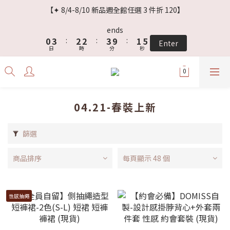
3
6
5
5
6
4
8
【✦ 8/4-8/10 新品週全館任選 3 件折 120】
2
5
4
4
5
3
7
1
4
3
3
4
2
6
ends
0
3
:
2
2
:
3
9
:
1
5
Enter
日
時
分
秒
2
1
1
2
8
0
4
1
0
0
1
7
3
0
0
6
2
5
1
4
0
04.21-春裝上新
3
2
1
篩選
0
商品排序
每頁顯示 48 個
性感抽繩