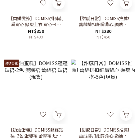
【閃鑽微辣】DOMISS掛脖削
【甜感日常】DOMISS推薦!
肩背心 顯瘦上衣 背心-4色
蕾絲排扣細肩背心 顯瘦內
(現貨)
搭-5色(現貨)
NT$350
NT$280
NT$490
NT$450
純欲公主
【奶油蛋糕】DOMISS蓬蓬短
【甜感日常】DOMISS推薦!
裙-2色 蛋糕裙 蕾絲裙 短裙
蕾絲排扣細肩背心 顯瘦內