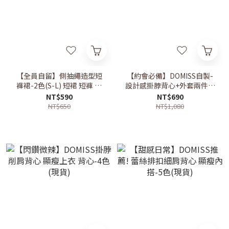
【全員自留】側抽繩造型短
【約會必備】DOMISS自製-
褲裙-2色(S-L) 短裙 短褲 褲
設計感掛脖背心+外套兩件套
裙 (現貨)
性感 約會套裝 (現貨)
NT$590
NT$690
NT$650
NT$1,080