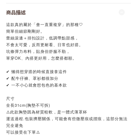
商品描述
這款真的屬於「會一直重複穿」的那種🤍
簡單但細節剛剛好。
蕾絲滾邊＋排扣設計，低調帶點甜感，
不會太可愛，反而更耐看、日常也好搭。
坑條彈力布料，貼身但舒服不勒，
單穿OK、內搭更好用，怎麼搭都順。
✔ 懶得想穿搭的時候直接拿這件
✔ 配牛仔褲、罩衫都很加分
✔ 一不小心就會想包色的基本款
尺寸
全長31cm(胸墊不可拆)
⚠️此款胸墊因為材質較軟，是一體式薄罩杯
運送過程.包裝擠壓關係，可能會有些微壓痕或摺痕，這部分無法
完全避免
可以接受在下單⚠️