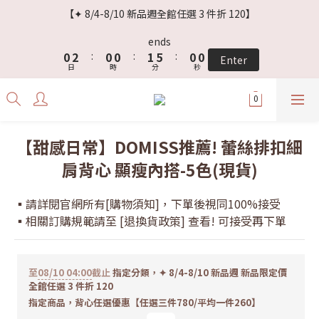
3
5
3
3
4
7
8
【✦ 8/4-8/10 新品週全館任選 3 件折 120】
2
4
2
2
3
6
7
1
3
1
1
2
5
6
ends
0
2
:
0
0
:
1
4
:
5
9
Enter
日
時
分
秒
1
0
3
4
8
0
2
3
7
1
2
6
0
1
5
0
4
【甜感日常】DOMISS推薦! 蕾絲排扣細
3
肩背心 顯瘦內搭-5色(現貨)
2
1
0
▪️請詳閱官網所有[購物須知]，下單後視同100%接受
▪️相關訂購規範請至 [退換貨政策] 查看! 可接受再下單
至
08/10 04:00
截止
指定分類，✦ 8/4-8/10 新品週 新品限定價
全館任選 3 件折 120
指定商品，背心任選優惠【任選三件780/平均一件260】