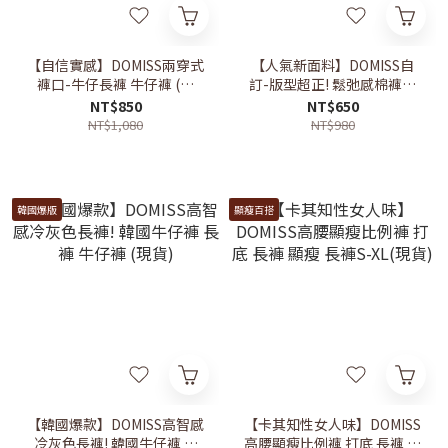
【自信實感】DOMISS兩穿式
【人氣新面料】DOMISS自
褲口-牛仔長褲 牛仔褲 (現
訂-版型超正! 鬆弛感棉褲-3
+預)
色 長褲(現貨)
NT$850
NT$650
NT$1,080
NT$980
韓國爆版
顯瘦百搭
【韓國爆款】DOMISS高智感
【卡其知性女人味】DOMISS
冷灰色長褲! 韓國牛仔褲 長
高腰顯瘦比例褲 打底 長褲 顯