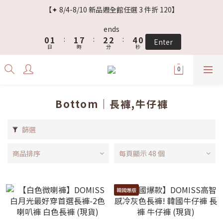
3
4
4
5
5
6
【✦ 8/4-8/10 新品週全館任選 3 件折 120】
2
3
3
9
4
4
5
1
2
2
8
3
3
4
ends
0
1
:
1
7
:
2
2
:
3
9
Enter
日
時
分
秒
0
0
6
1
1
2
8
5
0
0
1
7
4
0
6
3
5
2
4
Bottom｜長褲,牛仔褲
1
3
0
2
1
篩選
0
商品排序
每頁顯示 48 個
韓國爆版