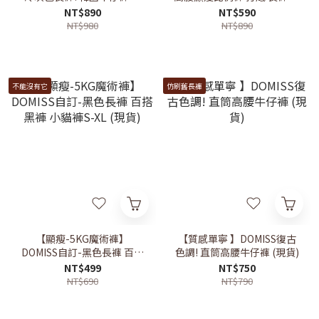
褲 牛仔褲 (現貨)
瘦 長褲S-XL(現貨)
NT$890
NT$590
NT$980
NT$890
不能沒有它
仿刷舊長褲
【顯瘦-5KG魔術褲】
【質感單寧 】DOMISS復古
DOMISS自訂-黑色長褲 百搭
色調! 直筒高腰牛仔褲 (現貨)
黑褲 小貓褲S-XL (現貨)
NT$499
NT$750
NT$690
NT$790