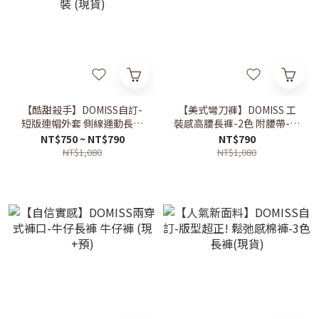
【酷甜殺手】DOMISS自訂-
【美式彎刀褲】DOMISS 工
短版連帽外套 側線運動長褲
裝感高腰長褲-2色 附腰帶-工
兩件套裝 太空棉 洋裝 套裝
裝褲 彎刀褲 (現貨)
NT$750 ~ NT$790
NT$790
(現貨)
NT$1,080
NT$1,080