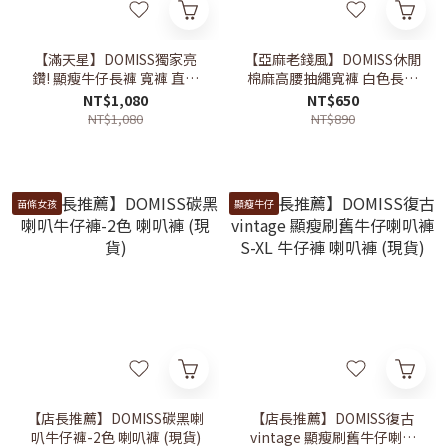
【滿天星】DOMISS獨家亮
【亞麻老錢風】DOMISS休閒
鑽! 顯瘦牛仔長褲 寬褲 直筒
棉麻高腰抽繩寬褲 白色長褲
長褲 (現貨)
渡假穿搭(現貨)
NT$1,080
NT$650
NT$1,080
NT$890
苗條女孩
顯瘦牛仔
【店長推薦】DOMISS碳黑喇
【店長推薦】DOMISS復古
叭牛仔褲-2色 喇叭褲 (現貨)
vintage 顯瘦刷舊牛仔喇叭