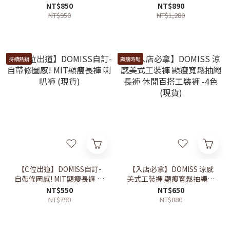
褲 S-XL 牛仔褲 喇叭褲 (現
NT$850
NT$890
貨)
NT$950
NT$1,280
持續熱銷
顯瘦時髦
【C位出道】DOMISS自訂-
【入店必拿】DOMISS 涼感
自帶修圖感! MIT顯瘦長褲 喇
美式工裝褲 顯瘦寬鬆抽繩長
叭褲 (現貨)
褲 休閒百搭工裝褲 -4色 (現
NT$550
NT$650
貨)
NT$790
NT$880