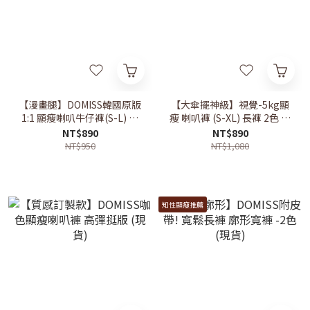
【漫畫腿】DOMISS韓國原版
【大傘擺神級】視覺-5kg顯
1:1 顯瘦喇叭牛仔褲(S-L) 長
瘦 喇叭褲 (S-XL) 長褲 2色 牛
褲 喇叭長 (現貨)
仔長褲 喇叭褲 (現貨)
NT$890
NT$890
NT$950
NT$1,080
知性顯瘦推薦