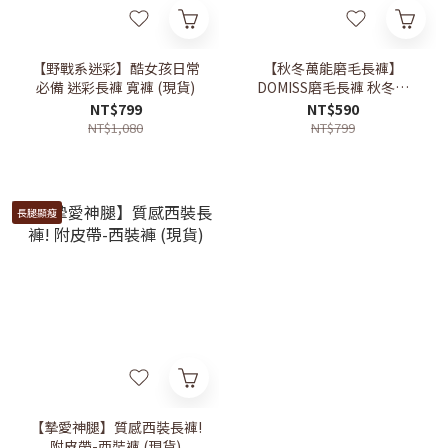
【野戰系迷彩】酷女孩日常
【秋冬萬能磨毛長褲】
必備 迷彩長褲 寬褲 (現貨)
DOMISS磨毛長褲 秋冬長
褲-2色 (現貨)
NT$799
NT$590
NT$1,080
NT$799
長腿顯瘦
【摯愛神腿】質感西裝長褲!
附皮帶-西裝褲 (現貨)