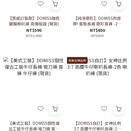
【質感訂製款】DOMISS咖色
【純淨廓形】DOMISS附皮
顯瘦喇叭褲 高彈挺版 (現貨)
帶! 寬鬆長褲 廓形寬褲 -2色
(現貨)
NT$590
NT$650
NT$1,080
NT$850
完美女神比例
【美式工裝】DOMISS個性復
【DOMISS自訂】女神比例
古工裝牛仔長褲 彎刀褲 寬褲
3:7 高腰牛仔喇叭長褲-2色