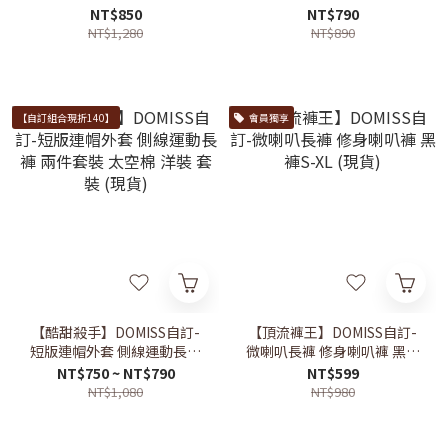
牛仔褲 (現貨)
喇叭褲 (現貨)
NT$850
NT$790
NT$1,280
NT$890
【自訂組合現折140】
會員獨享
【酷甜殺手】DOMISS自訂-
【頂流褲王】DOMISS自訂-
短版連帽外套 側線運動長褲
微喇叭長褲 修身喇叭褲 黑褲
兩件套裝 太空棉 洋裝 套裝
S-XL (現貨)
NT$750 ~ NT$790
NT$599
(現貨)
NT$1,080
NT$980