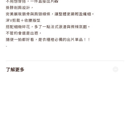
不用想穿搭，一件直接出片📸
掛脖削肩設計，
完美展現鎖骨與肩頸線條，讓整體更顯輕盈纖細。
深V剪裁＋收腰版型
搭配細緻碎花，多了一點法式浪漫與微辣氛圍。
不管約會還是出遊，
隨便一拍都好看，是衣櫃裡必備的出片單品！！
-
了解更多