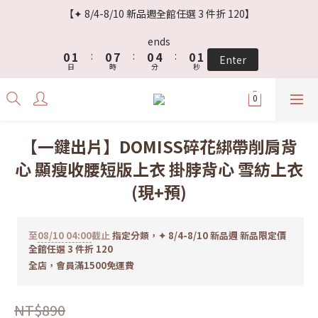
4
3
4
3
3
7
3
【✦ 8/4-8/10 新品週全館任選 3 件折 120】
3
2
3
2
9
2
6
2
2
1
2
1
8
1
5
1
ends
1
0
1
:
0
7
:
0
4
:
0
Enter
日
時
分
秒
0
0
6
3
5
2
4
1
3
0
2
【一鍵出片】DOMISS碎花綁帶削肩背
1
心 顯瘦收腰短版上衣 掛脖背心 雪紡上衣
0
(現+預)
至
08/10 04:00
截止
指定分類，✦ 8/4-8/10 新品週 新品限定價
全館任選 3 件折 120
全店，會員滿1500免運費
NT$890