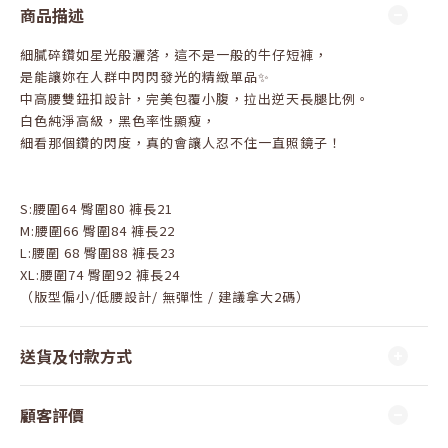
商品描述
細膩碎鑽如星光般灑落，這不是一般的牛仔短褲，
是能讓妳在人群中閃閃發光的精緻單品✨
中高腰雙鈕扣設計，完美包覆小腹，拉出逆天長腿比例。
白色純淨高級，黑色率性顯瘦，
細看那個鑽的閃度，真的會讓人忍不住一直照鏡子！
S:腰圍64 臀圍80 褲長21
M:腰圍66 臀圍84 褲長22
L:腰圍 68 臀圍88 褲長23
XL:腰圍74 臀圍92 褲長24
（版型偏小/低腰設計/ 無彈性 / 建議拿大2碼）
送貨及付款方式
顧客評價