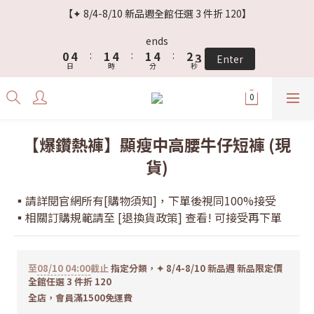
3
7
4
7
4
7
5
6
【✦ 8/4-8/10 新品週全館任選 3 件折 120】
2
6
3
6
3
6
4
5
1
5
2
5
2
5
3
4
ends
0
4
:
1
4
:
1
4
:
2
3
Enter
日
時
分
秒
3
0
3
0
3
1
2
2
2
2
0
1
1
1
1
0
0
0
0
【爆鑽熱褲】顯瘦中高腰牛仔短褲 (現
貨)
▪️請詳閱官網所有[購物須知]，下單後視同100%接受
▪️相關訂購規範請至 [退換貨政策] 查看! 可接受再下單
至
08/10 04:00
截止
指定分類，✦ 8/4-8/10 新品週 新品限定價
全館任選 3 件折 120
全店，會員滿1500免運費