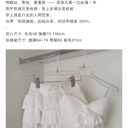
蝴蝶結、蕾絲、蓬蓬裙 —— 甜美元素一次給滿！🦋
馬甲剪裁完美收腰，搭上多層次蛋糕裙，
穿上就是行走的人間芭蕾。
自帶「初戀濾鏡」的純白系，回頭率穩拿 200%。
-
背心尺寸: 衣長38 胸圍70-100cm
短褲裙尺寸: 腰圍64~76 臀圍80 裙長27cm
-