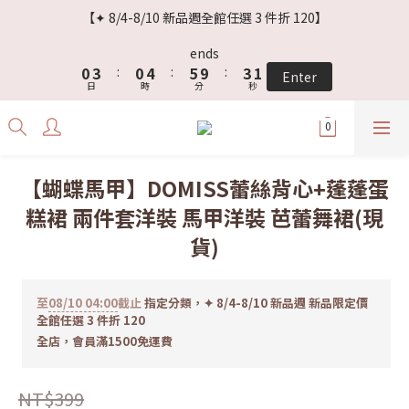
3
6
3
7
8
6
3
【✦ 8/4-8/10 新品週全館任選 3 件折 120】
2
5
2
6
7
5
2
1
4
1
5
6
4
1
ends
0
3
:
0
4
:
5
9
:
3
0
Enter
日
時
分
秒
2
3
4
8
2
1
2
3
7
1
0
1
2
6
0
0
1
5
0
4
【蝴蝶馬甲】DOMISS蕾絲背心+蓬蓬蛋
3
糕裙 兩件套洋裝 馬甲洋裝 芭蕾舞裙(現
2
1
貨)
0
至
08/10 04:00
截止
指定分類，✦ 8/4-8/10 新品週 新品限定價
全館任選 3 件折 120
全店，會員滿1500免運費
NT$399