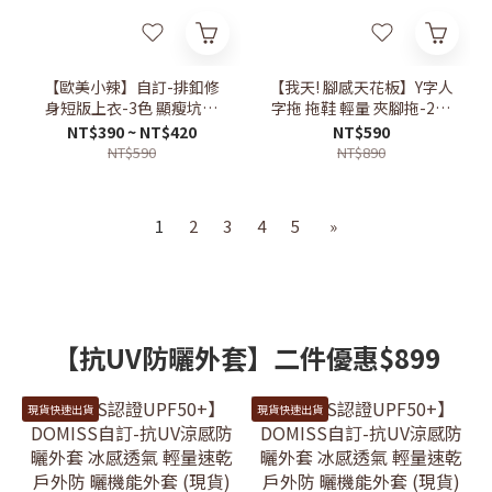
【歐美小辣】自訂-排釦修
【我天! 腳感天花板】Y字人
身短版上衣-3色 顯瘦坑條
字拖 拖鞋 輕量 夾腳拖-2色
短袖T恤 長袖上衣(現貨)
(現貨)
NT$390 ~ NT$420
NT$590
NT$590
NT$890
1
2
3
4
5
»
【抗UV防曬外套】二件優惠$899
現貨快速出貨
現貨快速出貨