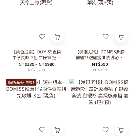
【黃色提案】DOMISS直筒
【慵懶尤物】DOMISS掛脖
牛仔長褲-2色 牛仔褲 把夏
垂墜抓皺顯瘦洋裝 背心裙
天穿上身(現貨)
洋裝 (現+預)
NT$139 ~ NT$980
NT$590
NT$1,280
NT$790
亮鑽短袖版本來啦！