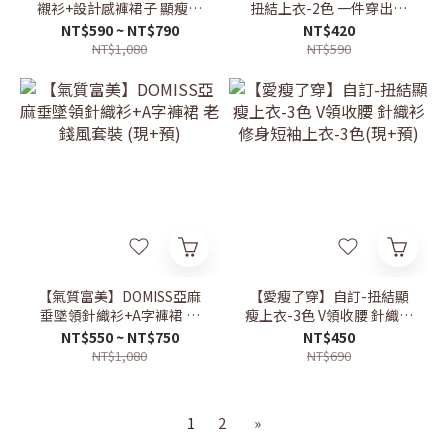
襯衫+設計感褲裙子 顯瘦套
扭結上衣-2色 一件穿出溫
裝 白襯衫 高級感穿搭 氣質
柔感 顯瘦露肩 約會穿搭(現
NT$590 ~ NT$790
NT$420
(現+預)
+預)
NT$1,080
NT$590
【氣質富美】DOMISS亞麻
【愛瘦了穿】自訂-扭結顯
垂墜領針織衫+A字褲裙 老
瘦上衣-3色 V領收腰 針織衫
錢風套裝 (現+預)
修身短袖上衣-3色(現+預)
NT$550 ~ NT$750
NT$450
NT$1,080
NT$690
1
2
»