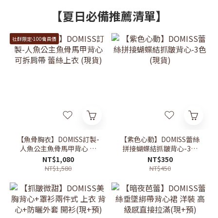
【夏日必備推薦清單】
社群限定-100會員價
【魚骨胸衣】DOMISS訂製-
【紫色心動】DOMISS蕾絲
人魚公主魚骨馬甲背心 可
拼接蝴蝶結抓皺背心-3色
拆肩帶 蕾絲上衣 (現貨)
(現貨)
NT$1,080
NT$350
NT$1,580
NT$450