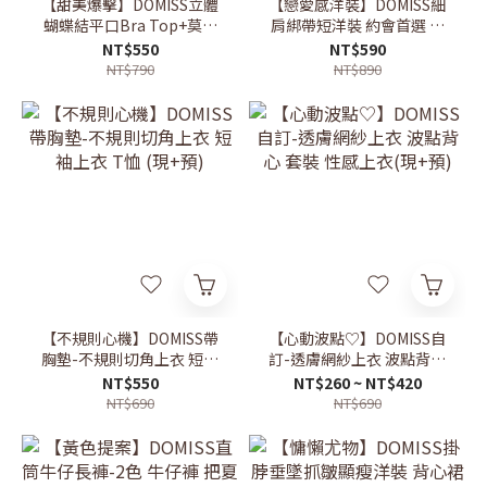
【甜美爆擊】DOMISS立體
【戀愛感洋裝】DOMISS細
蝴蝶結平口Bra Top+莫代
肩綁帶短洋裝 約會首選 背
爾防曬罩衫 約會穿搭 (現
心裙 蕾絲洋裝 渡假洋裝 (現
NT$550
NT$590
+預)
+預)
NT$790
NT$890
【不規則心機】DOMISS帶
【心動波點♡】DOMISS自
胸墊-不規則切角上衣 短袖
訂-透膚網紗上衣 波點背心
上衣 T恤 (現+預)
套裝 性感上衣(現+預)
NT$550
NT$260 ~ NT$420
NT$690
NT$690