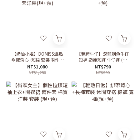
【奶油小姐】DOMISS波點
【豐跨牛仔】深藍刷色牛仔
傘擺背心+短裙 套裝 兩件套
短褲 顯瘦短褲 牛仔褲 (現
洋裝(現+預)
+預)
NT$1,080
NT$790
NT$1,280
NT$990