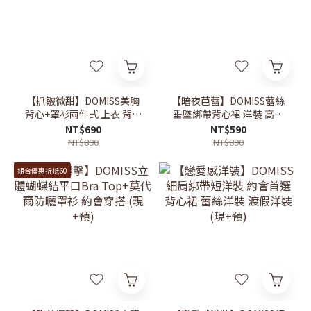
【抓皺微甜】DOMISS美胸
【暗夜芭蕾】DOMISS蕾絲
背心+罩衫兩件式 上衣 背心
垂墜綁帶背心裙 洋裝 高級
+防曬外套 開衫(現+預)
感直接拉滿(現+預)
NT$690
NT$590
NT$890
NT$890
組合優惠折抵60