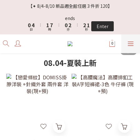
3
7
4
3
5
5
4
【✦ 8/4-8/10 新品週全館任選 3 件折 120】
2
6
3
9
2
4
4
3
1
5
2
8
1
3
3
2
ends
0
4
:
1
7
:
0
2
:
2
1
Enter
日
時
分
秒
3
0
6
1
1
0
2
5
0
0
1
4
0
3
2
08.04-夏裝上新
1
0