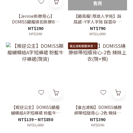
售完
【Jennie掛脖背心】
【顯高瘦! 厚底人字拖】踩
DOMISS顯瘦排扣掛脖Bra
屎感~Y字人字拖 踩雲朵 拖
Top 小性感剛剛好 (現+預)
鞋-2色 (現貨)
NT$290
NT$790
NT$390
NT$1,080
復古波點酷甜美背！
【叛逆公主】DOMISS顯瘦
【復古波點】DOMISS繞脖
蝴蝶結A字短褲裙 粉藍牛仔
綁帶短版背心-2色 辣妹上
褲裙(現貨)
衣(現+預)
NT$139 ~ NT$850
NT$390
NT$1,080
NT$590