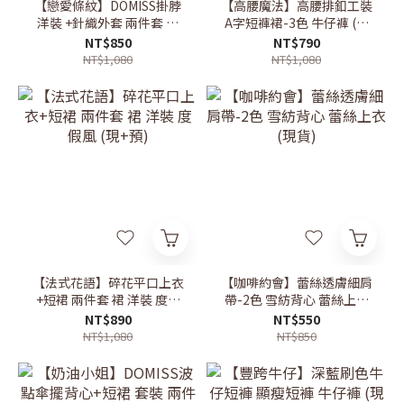
【戀愛條紋】DOMISS掛脖
【高腰魔法】高腰排釦工裝
洋裝 +針織外套 兩件套 洋
A字短褲裙-3色 牛仔褲 (現
裝(現+預)
+預)
NT$850
NT$790
NT$1,080
NT$1,080
【法式花語】碎花平口上衣
【咖啡約會】蕾絲透膚細肩
+短裙 兩件套 裙 洋裝 度假
帶-2色 雪紡背心 蕾絲上衣
風 (現+預)
(現貨)
NT$890
NT$550
NT$1,080
NT$850