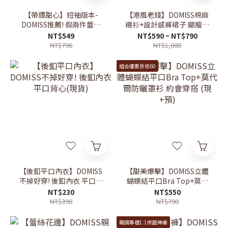
【帶鑽甜心】短袖版本-
【港風老錢】DOMISS棉麻
DOMISS推薦! 假兩件蕾絲
襯衫+設計感褲裙子 顯瘦套
拼接收腰-3色 (現貨)
裝 白襯衫 高級感穿搭 氣質
NT$549
NT$590 ~ NT$790
(現+預)
NT$790
NT$1,080
組合優惠折抵60
【後釦平口內衣】DOMISS
【甜美爆擊】DOMISS立體
不掉好穿! 後釦內衣 平口背
蝴蝶結平口Bra Top+莫代
心(現貨)
爾防曬罩衫 約會穿搭 (現
NT$230
NT$550
+預)
NT$390
NT$790
韓國專櫃1:1修圖神褲