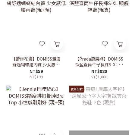
【蕾絲花邊】DOMISS親膚
【Prada惡魔褲】DOMISS
舒適蝴蝶結內褲 少女感低
深藍直筒牛仔長褲S-XL 顯
腰內褲(現+預)
瘦神褲(現貨)
NT$59
NT$980
NT$199
NT$1,080
收單倒數