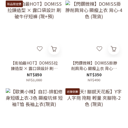
新品限定價
【街拍最HOT】DOMISS拉
【閃鑽微辣】DOMISS掛脖
鍊造型 × 露口袋設計 刷破
削肩背心 顯瘦上衣 背心-4
牛仔短褲 (現+預)
色 (現貨)
NT$850
NT$350
NT$1,080
NT$490
收單倒數