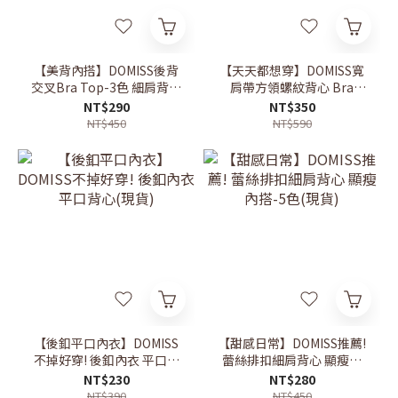
【美背內搭】DOMISS後背
【天天都想穿】DOMISS寬
交叉Bra Top-3色 細肩背心
肩帶方領螺紋背心 Bra
(現+預)
Top-3色 顯瘦 背心 百搭背
NT$290
NT$350
心(現貨)
NT$450
NT$590
【後釦平口內衣】DOMISS
【甜感日常】DOMISS推薦!
不掉好穿! 後釦內衣 平口背
蕾絲排扣細肩背心 顯瘦內
心(現貨)
搭-5色(現貨)
NT$230
NT$280
NT$390
NT$450