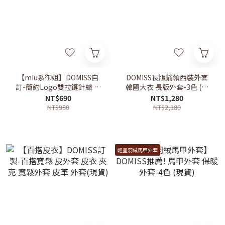
【miu系御姐】DOMISS自
DOMISS長版箭領西裝外套
訂-簡約Logo雙拉鏈針織 長
韓國大衣 長版外套-3色 (現
袖 針織外套(現貨)
貨)
NT$690
NT$1,280
NT$980
NT$2,180
輕量羽絨馬甲外套