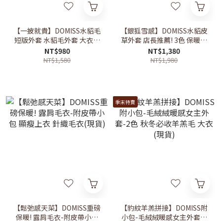
【一披就貴】DOMISS水貂毛
【銀狐雪感】DOMISS水貂皮
短版外套 水貂毛外套 大衣保
草外套 店長推薦! 3色 保暖外
暖外套-4色 (現貨)
套 皮草 外套(現貨)
NT$980
NT$1,380
NT$1,580
NT$1,980
季末特賣
【鬆弛感天菜】DOMISS重磅
【豹紋羊羔拼接】DOMISS附
保暖! 露肩毛衣-附皮帶小包
小包-毛絨絨暖感女主外套-2