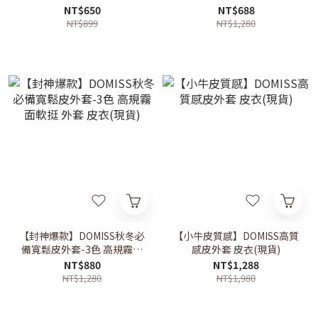
顯瘦上衣 針織毛衣(現貨)
色 秋冬必收羊羔毛 大衣 (現
NT$650
NT$688
貨)
NT$899
NT$1,280
【封神爆款】DOMISS秋冬必
【小牛皮質感】DOMISS高質
備寬鬆皮外套-3色 高規霧面
感皮外套 皮衣(現貨)
軟挺 外套 皮衣(現貨)
NT$880
NT$1,288
NT$1,280
NT$1,980