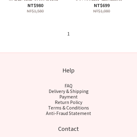
套 保暖外套 羽絨衣（現貨)
口背心 毛衣 外套 -2色(現貨)
NT$980
NT$699
NT$1,580
NT$1,080
1
Help
FAQ
Delivery & Shipping
Payment
Return Policy
Terms & Conditions
Anti-Fraud Statement
Contact