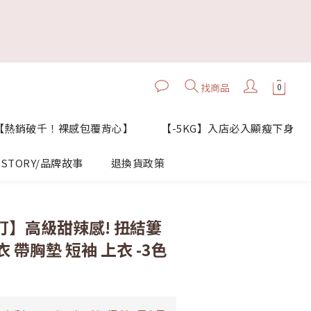
找商品
【熱銷破千！裸感包覆背心】
【-5KG】入店必入顯瘦下身
STORY/品牌故事
退換貨政策
立即購買
自訂】高級甜辣感! 扭結簍
 帶胸墊 短袖 上衣 -3色