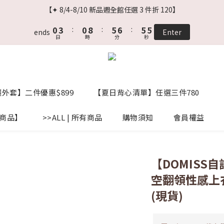
2
5
2
7
8
7
5
【✦ 8/4-8/10 新品週全館任選 3 件折 120】
1
4
1
9
6
7
6
4
0
3
:
0
8
:
5
6
:
5
3
ends
Enter
日
時
分
秒
2
7
4
5
4
2
1
6
3
4
3
1
0
5
2
3
2
0
4
1
2
1
3
0
1
0
外套】二件優惠$899
【夏日背心清單】任選三件780
2
0
1
標商品】
>>ALL | 所有商品
0
購物須知
會員權益
【DOMISS
空翻領性感上衣
(現貨)