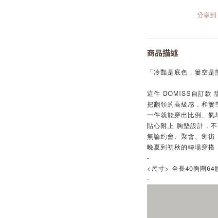
分享到
商品描述
「冷豔是底色，簍空是
這件 DOMISS自訂
把翻領的高級感，和簍
一件就能穿出比例、氣
貼心附上 胸墊設計，
無論約會、聚會、逛街
晚夏到初秋的轉場穿搭
-
<尺寸> 全長40胸圍64
-