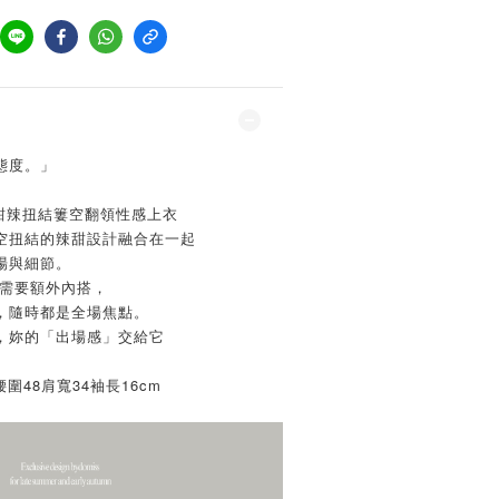
態度。」
款 甜辣扭結簍空翻領性感上衣
空扭結的辣甜設計融合在一起
場與細節。
不需要額外內搭，
，隨時都是全場焦點。
，妳的「出場感」交給它
腰圍48肩寬34袖長16cm